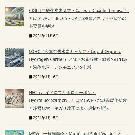
CDR（二酸化炭素除去・Carbon Dioxide Removal）
とは？DAC・BECCS・OAEの種類とネットゼロでの
必要量を解説
2024年11月6日
LOHC（液体有機水素キャリア・Liquid Organic
Hydrogen Carrier）とは？水素貯蔵・輸送の仕組み
と液体水素・アンモニアとの比較
2024年8月16日
HFC（ハイドロフルオロカーボン・
Hydrofluorocarbon）とは？GWP・地球温暖化係数
と冷媒代替・キガリ改正による規制を解説
2024年8月15日
MSW（一般廃棄物・Municipal Solid Waste）と