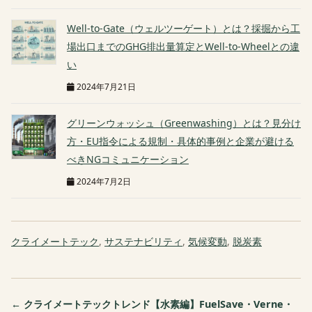
Well-to-Gate（ウェルツーゲート）とは？採掘から工
場出口までのGHG排出量算定とWell-to-Wheelとの違
い
2024年7月21日
グリーンウォッシュ（Greenwashing）とは？見分け
方・EU指令による規制・具体的事例と企業が避ける
べきNGコミュニケーション
2024年7月2日
クライメートテック
,
サステナビリティ
,
気候変動
,
脱炭素
← クライメートテックトレンド【水素編】FuelSave・Verne・