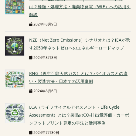
は？種類・処理方法・廃棄物発電（WtE）への活用を
解説
2024年8月9日
NZE（Net Zero Emissions）シナリオとは？IEAが示
す2050年ネットゼロへのエネルギーロードマップ
2024年8月8日
RNG（再生可能天然ガス）とは？バイオガスとの違
い・製造方法・日本での活用事例
2024年8月6日
LCA（ライフサイクルアセスメント・Life Cycle
Assessment）とは？製品のCO₂排出量評価・カーボ
ンフットプリント算定の手法と活用事例
2024年7月30日