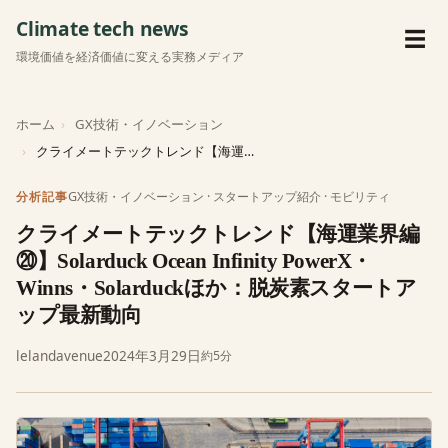
Climate tech news
メ
☰
環境価値を経済価値に変える実務メディア
ホーム
GX技術・イノベーション
クライメートテックトレンド【海運業界編⑳】Solarduck Ocean In…
GX技術・イノベーション
·
スタートアップ紹介
·
モビリティ
分析記事
クライメートテックトレンド【海運業界編
⑳】Solarduck Ocean Infinity PowerX・
Winns・Solarduckほか：脱炭素スタートア
ップ最新動向
lelandavenue
2024年3月29日
約5分