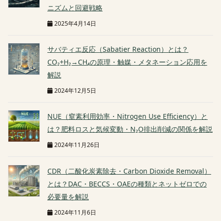
ニズムと回避戦略
2025年4月14日
サバティエ反応（Sabatier Reaction）とは？
CO₂+H₂→CH₄の原理・触媒・メタネーション応用を
解説
2024年12月5日
NUE（窒素利用効率・Nitrogen Use Efficiency）と
は？肥料ロスと気候変動・N₂O排出削減の関係を解説
2024年11月26日
CDR（二酸化炭素除去・Carbon Dioxide Removal）
とは？DAC・BECCS・OAEの種類とネットゼロでの
必要量を解説
2024年11月6日