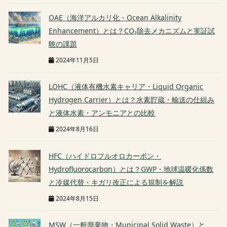
OAE（海洋アルカリ化・Ocean Alkalinity
Enhancement）とは？CO₂除去メカニズムと実証試
験の課題
2024年11月5日
LOHC（液体有機水素キャリア・Liquid Organic
Hydrogen Carrier）とは？水素貯蔵・輸送の仕組み
と液体水素・アンモニアとの比較
2024年8月16日
HFC（ハイドロフルオロカーボン・
Hydrofluorocarbon）とは？GWP・地球温暖化係数
と冷媒代替・キガリ改正による規制を解説
2024年8月15日
MSW（一般廃棄物・Municipal Solid Waste）と