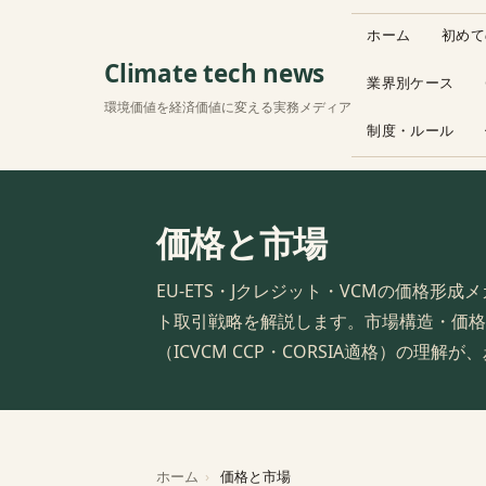
ホーム
初めて
Climate tech news
業界別ケース
環境価値を経済価値に変える実務メディア
制度・ルール
価格と市場
EU-ETS・Jクレジット・VCMの価格形
ト取引戦略を解説します。市場構造・価格
（ICVCM CCP・CORSIA適格）の理
ホーム
価格と市場