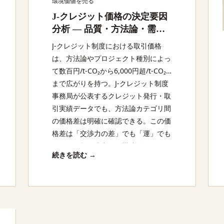
環境価値を売る
J-クレジット価格の決定要因
分析 — 品質・方法論・需給
で価格はどう変わるか
J-クレジット制度における取引価格
は、方法論やプロジェクト種別によっ
て数百円/t-CO₂から6,000円超/t-CO₂
まで広がりを持つ。J-クレジット制度
事務局が公表するクレジット発行・取
引実績データでも、方法論カテゴリ間
の価格差は明確に確認できる。この価
格差は「交渉力の差」でも「運」でも
ない。価格を決定する構造的な要因が
続きを読む →
存在し、それを理解しているかどうか
が、クレジット売却収益を大きく左右
する。