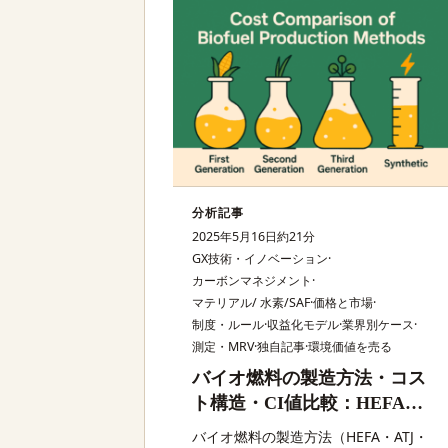
分析記事
2025年5月16日
約21分
GX技術・イノベーション
·
カーボンマネジメント
·
マテリアル/ 水素/SAF
·
価格と市場
·
制度・ルール
·
収益化モデル
·
業界別ケース
·
測定・MRV
·
独自記事
·
環境価値を売る
バイオ燃料の製造方法・コス
ト構造・CI値比較：HEFA・
ATJ・FT合成・パイロリシス
バイオ燃料の製造方法（HEFA・ATJ・