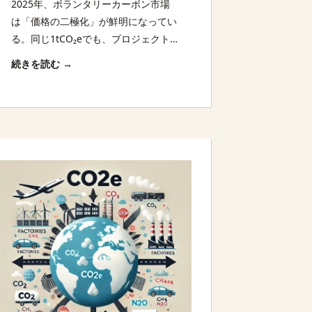
2025年、ボランタリーカーボン市場
は「価格の二極化」が鮮明になってい
る。同じ1tCO₂eでも、プロジェクト
タイプや認証スキームによって価格は
続きを読む →
数倍から数十倍の開きが生じる。この
差は何を意味し、どう調達戦略に織り
込むべきか。クレジット購入を「コス
ト」ではなく「投資」として捉え直す
視点を提供する。