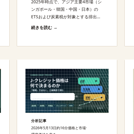
2025年時点で、アジア主要4市場（シ
ンガポール・韓国・中国・日本）の
ETSおよび炭素税が対象とする排出量
は、世界全体の温室効果ガス排出量の
続きを読む →
中でも特に大きな比重を占める。中国
単独でも世界最大のETS（電力セクタ
ー対象、年間約50億tCO2規模）を運
営しており、今後のセクター拡大によ
ってその規模はさらに増大する見通し
だ。
分析記事
2026年5月13日
約16分
価格と市場
·