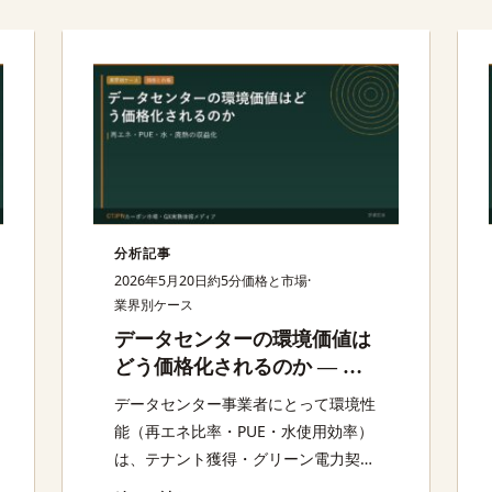
分析記事
2026年5月20日
約5分
価格と市場
·
業界別ケース
データセンターの環境価値は
どう価格化されるのか — 再
エネ・PUE・水・廃熱の収益
データセンター事業者にとって環境性
化
能（再エネ比率・PUE・水使用効率）
は、テナント獲得・グリーン電力契
約・補助金の観点で収益に直結する要