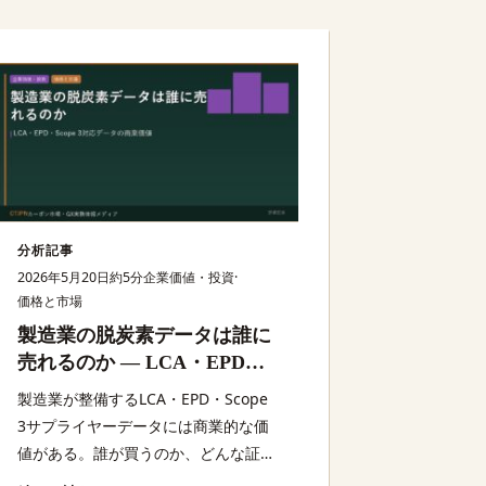
分析記事
2026年5月20日
約5分
企業価値・投資
·
価格と市場
製造業の脱炭素データは誰に
売れるのか — LCA・EPD・
Scope 3対応データの商業価値
製造業が整備するLCA・EPD・Scope
3サプライヤーデータには商業的な価
値がある。誰が買うのか、どんな証明
が必要か、どこでキャッシュフローに