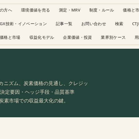
の方へ
環境価値を売る
測定・MRV
制度・ルール
価格と
GX技術・イノベーション
記事一覧
お問い合わせ
検索
CT
価格と市場
収益化モデル
企業価値・投資
業界別ケース
用
成メカニズム、炭素価格の見通し、クレジッ
決定要因・ヘッジ手段・品質基準
解が、炭素市場での収益最大化の鍵。