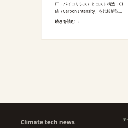
の違いとSAFへの技術ロード
FT・パイロリシス）とコスト構造・CI
マップ
値（Carbon Intensity）を比較解説。
SAF（持続可能な航空燃料）や輸送向
続きを読む →
けバイオ燃料の実用化状況と課題を整
理。
投稿のページ送り
テ
Climate tech news