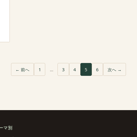
← 前へ
1
…
3
4
5
6
次へ →
ーマ別