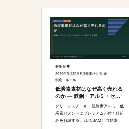
分析記事
2026年5月20日
約5分
価格と市場
·
制度・ルール
低炭素素材はなぜ高く売れる
のか — 鉄鋼・アルミ・セメ
ントのグリーンプレミアム構
グリーンスチール・低炭素アルミ・低
造
炭素セメントにプレミアムが付く仕組
みを解説する。EU CBAMと自動車
OEMのScope 3調達要件が需要側の主