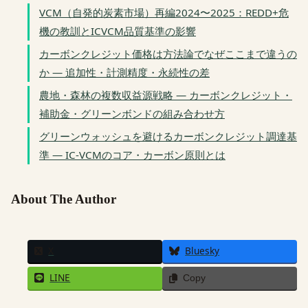
VCM（自発的炭素市場）再編2024〜2025：REDD+危
機の教訓とICVCM品質基準の影響
カーボンクレジット価格は方法論でなぜここまで違うの
か — 追加性・計測精度・永続性の差
農地・森林の複数収益源戦略 — カーボンクレジット・
補助金・グリーンボンドの組み合わせ方
グリーンウォッシュを避けるカーボンクレジット調達基
準 — IC-VCMのコア・カーボン原則とは
About The Author
X
Bluesky
LINE
Copy