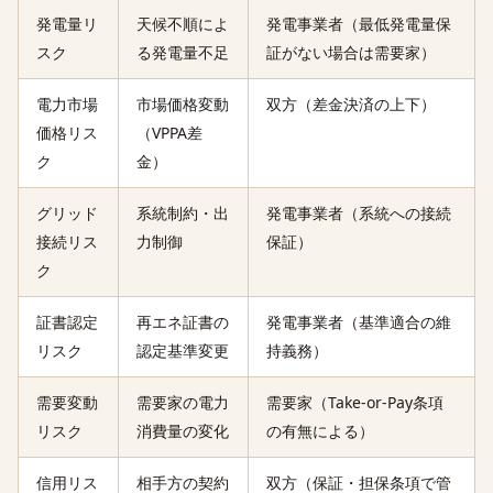
発電量リ
天候不順によ
発電事業者（最低発電量保
スク
る発電量不足
証がない場合は需要家）
電力市場
市場価格変動
双方（差金決済の上下）
価格リス
（VPPA差
ク
金）
グリッド
系統制約・出
発電事業者（系統への接続
接続リス
力制御
保証）
ク
証書認定
再エネ証書の
発電事業者（基準適合の維
リスク
認定基準変更
持義務）
需要変動
需要家の電力
需要家（Take-or-Pay条項
リスク
消費量の変化
の有無による）
信用リス
相手方の契約
双方（保証・担保条項で管