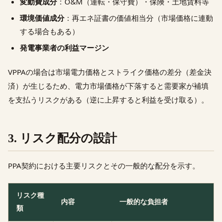
変動費成分
：O&M（運転・保守費）・保険・土地賃料等
環境価値成分
：再エネ証書の価値相当分（市場価格に連動
する場合もある）
発電事業者の利益マージン
VPPAの場合は市場電力価格とストライク価格の差分（差金決
済）が生じるため、電力市場価格が下落すると需要家が補填
を支払うリスクがある（逆に上昇すると利益を受け取る）。
3. リスク配分の設計
PPA契約における主要リスクとその一般的な配分を示す。
リスク種
内容
一般的な負担者
類