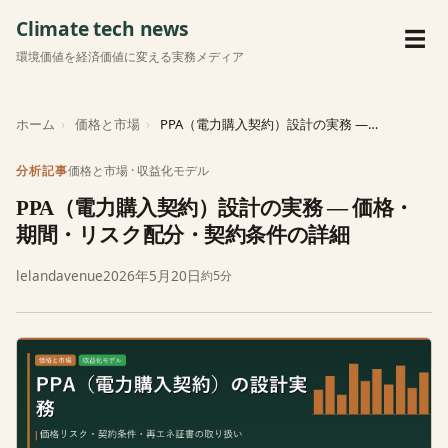
Climate tech news
メ
☰
環境価値を経済価値に変える実務メディア
ホーム
価格と市場
PPA（電力購入契約）設計の実務 — 価格・期間・リスク配分・契…
価格と市場
·
収益化モデル
分析記事
PPA（電力購入契約）設計の実務 — 価格・
期間・リスク配分・契約条件の詳細
lelandavenue
2026年5月20日
約5分