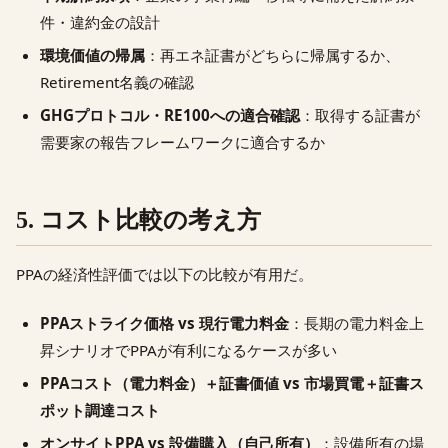
件・違約金の設計
環境価値の帰属
：再エネ証書がどちらに帰属するか、
Retirement名義の確認
GHGプロトコル・RE100への適合確認
：取得する証書が
需要家の報告フレームワークに適合するか
5. コスト比較の考え方
PPAの経済性評価では以下の比較が有用だ。
PPAストライク価格 vs 現行電力料金
：長期の電力料金上
昇シナリオでPPAが有利になるケースが多い
PPAコスト（電力料金）＋証書価値 vs 市場買電＋証書ス
ポット調達コスト
オンサイトPPA vs 設備購入（自己所有）
：設備所有の場