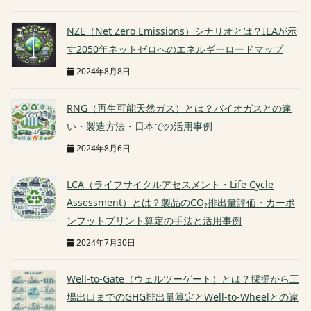
NZE（Net Zero Emissions）シナリオとは？IEAが示
す2050年ネットゼロへのエネルギーロードマップ
2024年8月8日
RNG（再生可能天然ガス）とは？バイオガスとの違
い・製造方法・日本での活用事例
2024年8月6日
LCA（ライフサイクルアセスメント・Life Cycle
Assessment）とは？製品のCO₂排出量評価・カーボ
ンフットプリント算定の手法と活用事例
2024年7月30日
Well-to-Gate（ウェルツーゲート）とは？採掘から工
場出口までのGHG排出量算定とWell-to-Wheelとの違