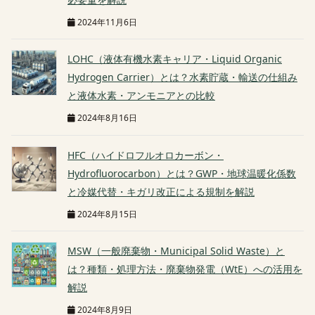
2024年11月6日
LOHC（液体有機水素キャリア・Liquid Organic
Hydrogen Carrier）とは？水素貯蔵・輸送の仕組み
と液体水素・アンモニアとの比較
2024年8月16日
HFC（ハイドロフルオロカーボン・
Hydrofluorocarbon）とは？GWP・地球温暖化係数
と冷媒代替・キガリ改正による規制を解説
2024年8月15日
MSW（一般廃棄物・Municipal Solid Waste）と
は？種類・処理方法・廃棄物発電（WtE）への活用を
解説
2024年8月9日