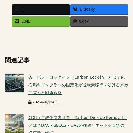
X
Bluesky
LINE
Copy
関連記事
カーボン・ロックイン（Carbon Lock-in）とは？化
石燃料インフラへの固定化が脱炭素移行を妨げるメカ
ニズムと回避戦略
2025年4月14日
CDR（二酸化炭素除去・Carbon Dioxide Removal）
とは？DAC・BECCS・OAEの種類とネットゼロでの
必要量を解説