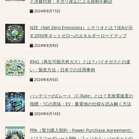
と冷媒代替・キガリ改正による規制を解説
2024年8月15日
NZE（Net Zero Emissions）シナリオとは？IEAが示
す2050年ネットゼロへのエネルギーロードマップ
2024年8月8日
RNG（再生可能天然ガス）とは？バイオガスとの違
い・製造方法・日本での活用事例
2024年8月6日
バッテリーのCレート（C-Rate）とは？充放電速度の
指標・1Cの意味・EV・蓄電池の仕様を読み解く方法
2024年6月16日
PPA（電力購入契約・Power Purchase Agreement）
とは？コーポレートPPA・フィジカル・バーチャルの