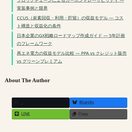
ブロックチェーンによるカーボントレーサビリティ —
実装事例と限界
CCUS（炭素回収・利用・貯留）の収益モデル — コス
ト構造と収益化の条件
日本企業のGX戦略ロードマップ作成ガイド — 5年計画
のフレームワーク
再エネ電力の収益モデル比較 — PPA vs クレジット販売
vs グリーンプレミアム
About The Author
X
Bluesky
LINE
Copy