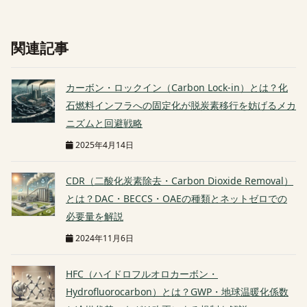
関連記事
カーボン・ロックイン（Carbon Lock-in）とは？化
石燃料インフラへの固定化が脱炭素移行を妨げるメカ
ニズムと回避戦略
2025年4月14日
CDR（二酸化炭素除去・Carbon Dioxide Removal）
とは？DAC・BECCS・OAEの種類とネットゼロでの
必要量を解説
2024年11月6日
HFC（ハイドロフルオロカーボン・
Hydrofluorocarbon）とは？GWP・地球温暖化係数