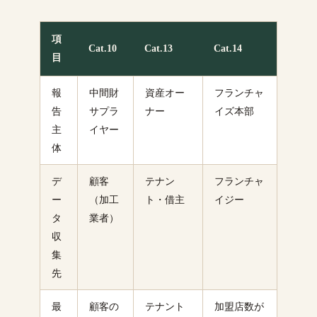
項
Cat.10
Cat.13
Cat.14
目
報
中間財
資産オー
フランチャ
告
サプラ
ナー
イズ本部
主
イヤー
体
デ
顧客
テナン
フランチャ
ー
（加工
ト・借主
イジー
タ
業者）
収
集
先
最
顧客の
テナント
加盟店数が