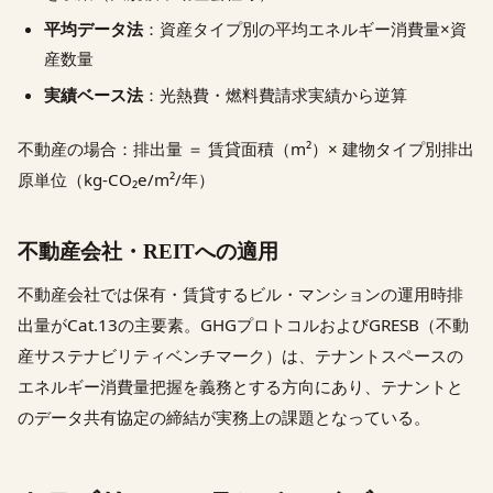
平均データ法
：資産タイプ別の平均エネルギー消費量×資
産数量
実績ベース法
：光熱費・燃料費請求実績から逆算
不動産の場合：排出量 ＝ 賃貸面積（m²）× 建物タイプ別排出
原単位（kg-CO₂e/m²/年）
不動産会社・REITへの適用
不動産会社では保有・賃貸するビル・マンションの運用時排
出量がCat.13の主要素。GHGプロトコルおよびGRESB（不動
産サステナビリティベンチマーク）は、テナントスペースの
エネルギー消費量把握を義務とする方向にあり、テナントと
のデータ共有協定の締結が実務上の課題となっている。