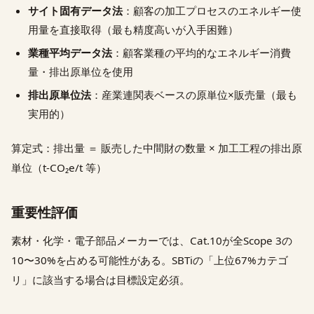
サイト固有データ法
：顧客の加工プロセスのエネルギー使
用量を直接取得（最も精度高いが入手困難）
業種平均データ法
：顧客業種の平均的なエネルギー消費
量・排出原単位を使用
排出原単位法
：産業連関表ベースの原単位×販売量（最も
実用的）
算定式：排出量 ＝ 販売した中間財の数量 × 加工工程の排出原
単位（t-CO₂e/t 等）
重要性評価
素材・化学・電子部品メーカーでは、Cat.10が全Scope 3の
10〜30%を占める可能性がある。SBTiの「上位67%カテゴ
リ」に該当する場合は目標設定必須。