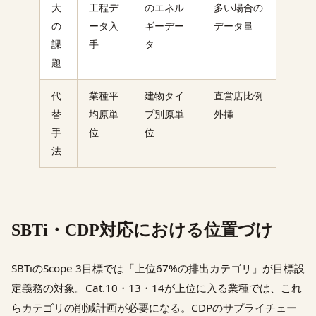
大
工程デ
のエネル
多い場合の
の
ータ入
ギーデー
データ量
課
手
タ
題
代
業種平
建物タイ
直営店比例
替
均原単
プ別原単
外挿
手
位
位
法
SBTi・CDP対応における位置づけ
SBTiのScope 3目標では「上位67%の排出カテゴリ」が目標設
定義務の対象。Cat.10・13・14が上位に入る業種では、これ
らカテゴリの削減計画が必要になる。CDPのサプライチェー