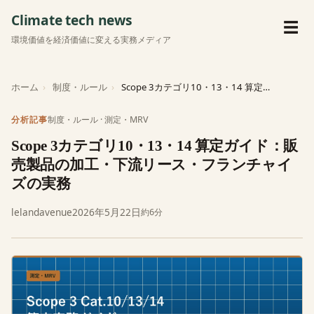
Climate tech news
メ
☰
環境価値を経済価値に変える実務メディア
ホーム
制度・ルール
Scope 3カテゴリ10・13・14 算定ガイド：販売製品の加工・下流…
制度・ルール
·
測定・MRV
分析記事
Scope 3カテゴリ10・13・14 算定ガイド：販
売製品の加工・下流リース・フランチャイ
ズの実務
lelandavenue
2026年5月22日
約6分