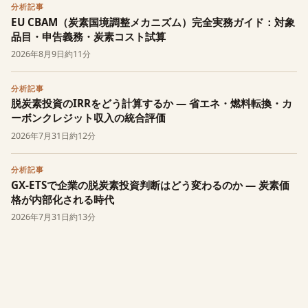
分析記事
EU CBAM（炭素国境調整メカニズム）完全実務ガイド：対象
品目・申告義務・炭素コスト試算
2026年8月9日
約11分
分析記事
脱炭素投資のIRRをどう計算するか — 省エネ・燃料転換・カ
ーボンクレジット収入の統合評価
2026年7月31日
約12分
分析記事
GX-ETSで企業の脱炭素投資判断はどう変わるのか — 炭素価
格が内部化される時代
2026年7月31日
約13分