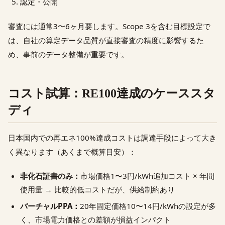
認定・公開
審査には通常3〜6ヶ月要します。Scope 3を含む目標設定で
は、自社の算定データ品質が直接審査の精度に影響するた
め、事前のデータ整備が重要です。
コスト試算：RE100達成のケーススタ
ディ
日本国内での再エネ100%達成コストは調達手段によって大き
く異なります（あくまで概算目安）：
非化石証書のみ：
市場価格1〜3円/kWh追加コスト × 年間
使用量 → 比較的低コストだが、供給制約あり
バーチャルPPA：
20年固定価格10〜14円/kWhの設定が多
く、市場電力価格との差額が損益インパクト