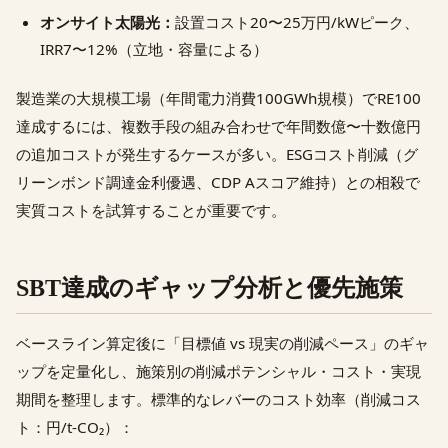
オンサイト太陽光：
設置コスト20〜25万円/kWピーク、
IRR7〜12%（立地・容量による）
製造業の大規模工場（年間電力消費100GWh規模）でRE100
達成するには、複数手段の組み合わせで年間数億〜十数億円
の追加コストが発生するケースが多い。ESGコスト削減（グ
リーンボンド調達金利優遇、CDP Aスコア維持）との相殺で
実質コストを試算することが重要です。
SBT達成のギャップ分析と優先施策
ベースライン算定後に「目標値 vs 現実の削減ペース」のギャ
ップを定量化し、施策別の削減ポテンシャル・コスト・実現
期間を整理します。標準的なレバーのコスト効率（削減コス
ト：円/t-CO₂）：