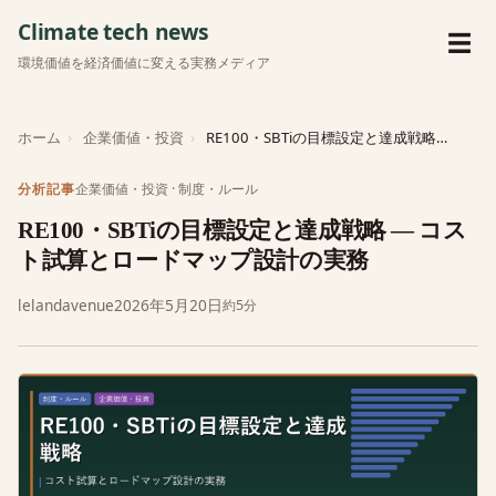
Climate tech news
メ
☰
環境価値を経済価値に変える実務メディア
ホーム
企業価値・投資
RE100・SBTiの目標設定と達成戦略 — コスト試算とロードマップ…
企業価値・投資
·
制度・ルール
分析記事
RE100・SBTiの目標設定と達成戦略 — コス
ト試算とロードマップ設計の実務
lelandavenue
2026年5月20日
約5分