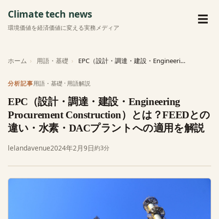
Climate tech news
メ
☰
環境価値を経済価値に変える実務メディア
ホーム
用語・基礎
EPC（設計・調達・建設・Engineering Procurement Construction…
用語・基礎
·
用語解説
分析記事
EPC（設計・調達・建設・Engineering
Procurement Construction）とは？FEEDとの
違い・水素・DACプラントへの適用を解説
lelandavenue
2024年2月9日
約3分