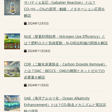
サバティエ反応（Sabatier Reaction）とは？
CO₂+H₂→CH₄の原理・触媒・メタネーション応用を
解説
2024年12月5日
NUE（窒素利用効率・Nitrogen Use Efficiency）と
は？肥料ロスと気候変動・N₂O排出削減の関係を解説
2024年11月26日
CDR（二酸化炭素除去・Carbon Dioxide Removal）
とは？DAC・BECCS・OAEの種類とネットゼロでの
必要量を解説
2024年11月6日
OAE（海洋アルカリ化・Ocean Alkalinity
Enhancement）とは？CO₂除去メカニズムと実証試
験の課題