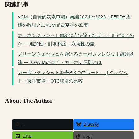
関連記事
VCM（自発的炭素市場）再編2024〜2025：REDD+危
機の教訓とICVCM品質基準の影響
カーボンクレジット価格は方法論でなぜここまで違うの
か — 追加性・計測精度・永続性の差
グリーンウォッシュを避けるカーボンクレジット調達基
準 — IC-VCMのコア・カーボン原則とは
カーボンクレジットを売る3つのルート — J-クレジッ
ト・東証市場・OTC取引の比較
About The Author
X
Bluesky
LINE
Copy