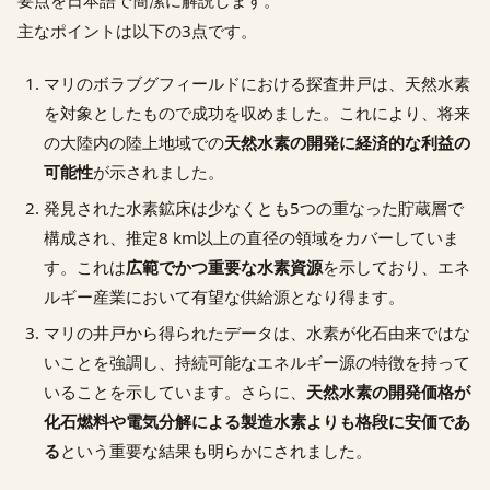
主なポイントは以下の3点です。
マリのボラブグフィールドにおける探査井戸は、天然水素
を対象としたもので成功を収めました。これにより、将来
の大陸内の陸上地域での
天然水素の開発に経済的な利益の
可能性
が示されました。
発見された水素鉱床は少なくとも5つの重なった貯蔵層で
構成され、推定8 km以上の直径の領域をカバーしていま
す。これは
広範でかつ重要な水素資源
を示しており、エネ
ルギー産業において有望な供給源となり得ます。
マリの井戸から得られたデータは、水素が化石由来ではな
いことを強調し、持続可能なエネルギー源の特徴を持って
いることを示しています。さらに、
天然水素の開発価格が
化石燃料や電気分解による製造水素よりも格段に安価であ
る
という重要な結果も明らかにされました。