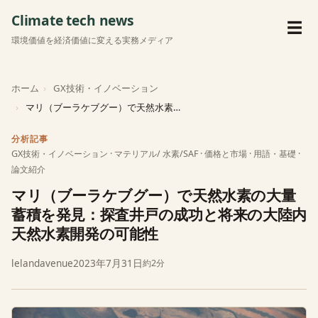
Climate tech news
メ
☰
環境価値を経済価値に変える実務メディア
ホーム
GX技術・イノベーション
マリ（ブーラケブグー）で天然水素の大量蓄積を発見：探査井戸…
分析記事
GX技術・イノベーション
·
マテリアル/ 水素/SAF
·
価格と市場
·
用語・基礎
·
論文紹介
マリ（ブーラケブグー）で天然水素の大量
蓄積を発見：探査井戸の成功と将来の大陸内
天然水素開発の可能性
lelandavenue
2023年7月31日
約2分