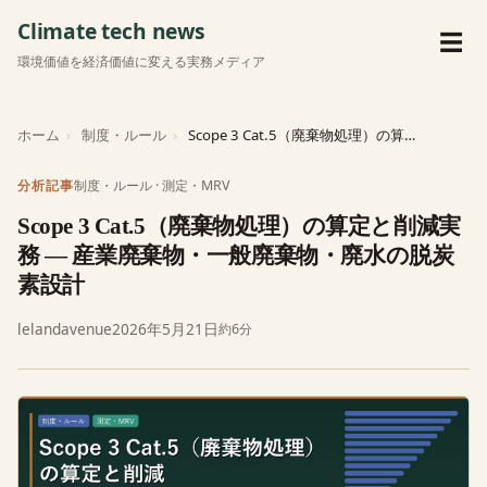
Climate tech news
メ
☰
環境価値を経済価値に変える実務メディア
ホーム
制度・ルール
Scope 3 Cat.5（廃棄物処理）の算定と削減実務 — 産業廃棄物・…
制度・ルール
·
測定・MRV
分析記事
Scope 3 Cat.5（廃棄物処理）の算定と削減実
務 — 産業廃棄物・一般廃棄物・廃水の脱炭
素設計
lelandavenue
2026年5月21日
約6分