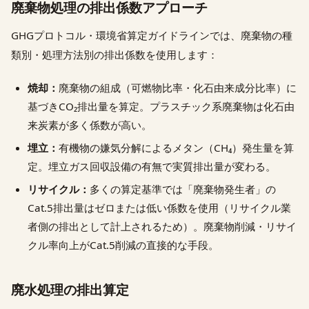
廃棄物処理の排出係数アプローチ
GHGプロトコル・環境省算定ガイドラインでは、廃棄物の種
類別・処理方法別の排出係数を使用します：
焼却：
廃棄物の組成（可燃物比率・化石由来成分比率）に
基づきCO₂排出量を算定。プラスチック系廃棄物は化石由
来炭素が多く係数が高い。
埋立：
有機物の嫌気分解によるメタン（CH₄）発生量を算
定。埋立ガス回収設備の有無で実質排出量が変わる。
リサイクル：
多くの算定基準では「廃棄物発生者」の
Cat.5排出量はゼロまたは低い係数を使用（リサイクル業
者側の排出として計上されるため）。廃棄物削減・リサイ
クル率向上がCat.5削減の直接的な手段。
廃水処理の排出算定