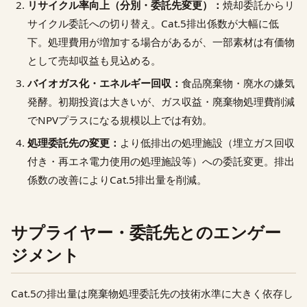
リサイクル率向上（分別・委託先変更）：
焼却委託からリ
サイクル委託への切り替え。Cat.5排出係数が大幅に低
下。処理費用が増加する場合があるが、一部素材は有価物
として売却収益も見込める。
バイオガス化・エネルギー回収：
食品廃棄物・廃水の嫌気
発酵。初期投資は大きいが、ガス収益・廃棄物処理費削減
でNPVプラスになる規模以上では有効。
処理委託先の変更：
より低排出の処理施設（埋立ガス回収
付き・再エネ電力使用の処理施設等）への委託変更。排出
係数の改善によりCat.5排出量を削減。
サプライヤー・委託先とのエンゲー
ジメント
Cat.5の排出量は廃棄物処理委託先の技術水準に大きく依存し