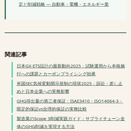
定と削減戦略 — 自動車・電機・エネルギー業
関連記事
日本GX-ETS設計の最新動向2025：試験運用から本格施
行への課題とカーボンプライシング効果
米国SEC気候変動開示規制の現状2025：訴訟・差し止
めと日本企業への実務影響
GHG排出量の第三者保証：ISAE3410・ISO14064-3・
限定的保証vs合理的保証の実務比較
製造業のScope 3削減実践ガイド：サプライチェーン全
体のGHG削減を実現する方法