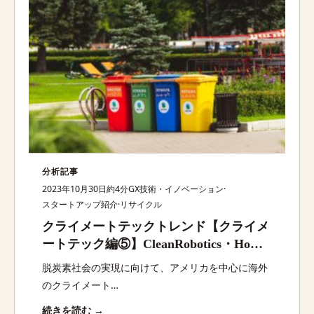
分析記事
2023年10月30日
約4分
GX技術・イノベーション
·
スタートアップ紹介
·
リサイクル
クライメートテックトレンド【クライメ
ートテック編⑤】CleanRobotics・Home
Biogas・Re-Fresh Globalほか：脱炭素ス
脱炭素社会の実現に向けて、アメリカを中心に海外
タートアップ最新動向
のクライメート…
続きを読む →