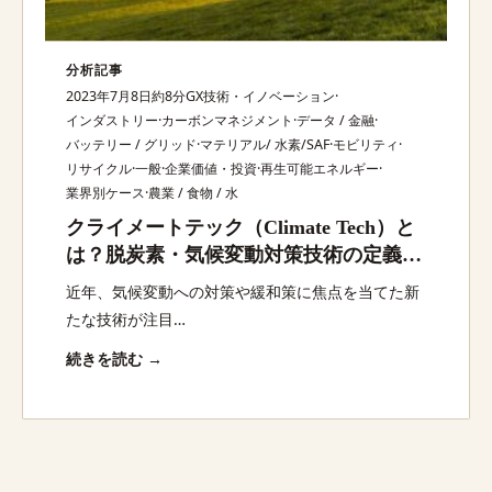
分析記事
2023年7月8日
約8分
GX技術・イノベーション
·
インダストリー
·
カーボンマネジメント
·
データ / 金融
·
バッテリー / グリッド
·
マテリアル/ 水素/SAF
·
モビリティ
·
リサイクル
·
一般
·
企業価値・投資
·
再生可能エネルギー
·
業界別ケース
·
農業 / 食物 / 水
クライメートテック（Climate Tech）と
は？脱炭素・気候変動対策技術の定義・
主要分野・日本企業の最新動向を解説
近年、気候変動への対策や緩和策に焦点を当てた新
たな技術が注目…
続きを読む →