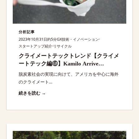
分析記事
2023年10月31日
約5分
GX技術・イノベーション
·
スタートアップ紹介
·
リサイクル
クライメートテックトレンド【クライメ
ートテック編⑥】Kamilo Arrive
Recommerce Oceanworks・Last20・
脱炭素社会の実現に向けて、アメリカを中心に海外
Kamiloほか：脱炭素スタートアップ最新
のクライメート…
動向
続きを読む →