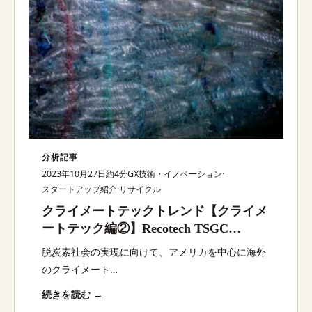
分析記事
2023年10月27日
約4分
GX技術・イノベーション
·
スタートアップ紹介
·
リサイクル
クライメートテックトレンド【クライメ
ートテック編②】Recotech TSGC
necoTECH Retriever・Ideation3x・
脱炭素社会の実現に向けて、アメリカを中心に海外
Recotechほか：脱炭素スタートアップ最
のクライメート…
新動向
続きを読む →