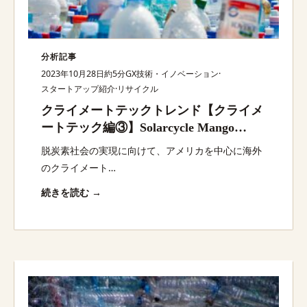
分析記事
2023年10月28日
約5分
GX技術・イノベーション
·
スタートアップ紹介
·
リサイクル
クライメートテックトレンド【クライメ
ートテック編③】Solarcycle Mango
Materials Clearbot・Plastics for
脱炭素社会の実現に向けて、アメリカを中心に海外
Change・Solarcycleほか：脱炭素スター
のクライメート…
トアップ最新動向
続きを読む →