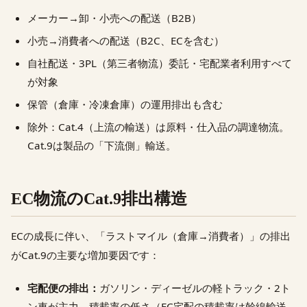
メーカー→卸・小売への配送（B2B）
小売→消費者への配送（B2C、ECを含む）
自社配送・3PL（第三者物流）委託・宅配業者利用すべて
が対象
保管（倉庫・冷凍倉庫）の運用排出も含む
除外：Cat.4（上流の輸送）は原料・仕入品の調達物流。
Cat.9は製品の「下流側」輸送。
EC物流のCat.9排出構造
ECの成長に伴い、「ラストマイル（倉庫→消費者）」の排出
がCat.9の主要な増加要因です：
宅配便の排出：
ガソリン・ディーゼルの軽トラック・2ト
ン車が主力。積載率の低さ（EC宅配の積載率は幹線輸送