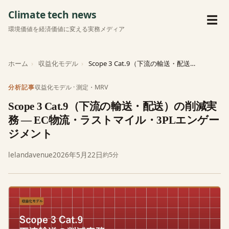
Climate tech news
メ
☰
環境価値を経済価値に変える実務メディア
ホーム
収益化モデル
Scope 3 Cat.9（下流の輸送・配送）の削減実務 — EC物流・ラス…
収益化モデル
·
測定・MRV
分析記事
Scope 3 Cat.9（下流の輸送・配送）の削減実
務 — EC物流・ラストマイル・3PLエンゲー
ジメント
lelandavenue
2026年5月22日
約5分