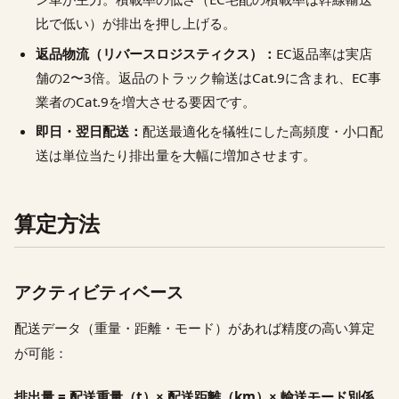
比で低い）が排出を押し上げる。
返品物流（リバースロジスティクス）：
EC返品率は実店
舗の2〜3倍。返品のトラック輸送はCat.9に含まれ、EC事
業者のCat.9を増大させる要因です。
即日・翌日配送：
配送最適化を犠牲にした高頻度・小口配
送は単位当たり排出量を大幅に増加させます。
算定方法
アクティビティベース
配送データ（重量・距離・モード）があれば精度の高い算定
が可能：
排出量 = 配送重量（t）× 配送距離（km）× 輸送モード別係