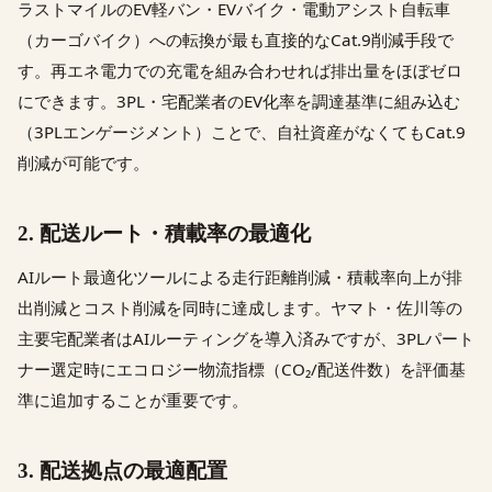
ラストマイルのEV軽バン・EVバイク・電動アシスト自転車
（カーゴバイク）への転換が最も直接的なCat.9削減手段で
す。再エネ電力での充電を組み合わせれば排出量をほぼゼロ
にできます。3PL・宅配業者のEV化率を調達基準に組み込む
（3PLエンゲージメント）ことで、自社資産がなくてもCat.9
削減が可能です。
2. 配送ルート・積載率の最適化
AIルート最適化ツールによる走行距離削減・積載率向上が排
出削減とコスト削減を同時に達成します。ヤマト・佐川等の
主要宅配業者はAIルーティングを導入済みですが、3PLパート
ナー選定時にエコロジー物流指標（CO₂/配送件数）を評価基
準に追加することが重要です。
3. 配送拠点の最適配置