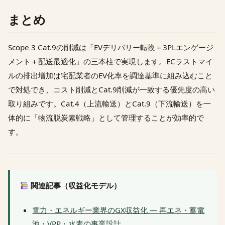
まとめ
Scope 3 Cat.9の削減は「EVデリバリー転換＋3PLエンゲージ
メント＋配送最適化」の三本柱で実現します。ECラストマイ
ルの排出増加は宅配業者のEV化率を調達基準に組み込むこと
で対処でき、コスト削減とCat.9削減が一致する優先度の高い
取り組みです。Cat.4（上流輸送）とCat.9（下流輸送）を一
体的に「物流脱炭素戦略」として管理することが効率的で
す。
関連記事（収益化モデル）
電力・エネルギー業界のGX収益化 — 再エネ・蓄電
池・VPP・水素の事業設計