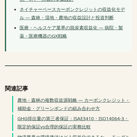
ネイチャーベースカーボンクレジットの収益化モデ
ル — 森林・湿地・農地の収益設計と投資判断
医療・ヘルスケア業界の脱炭素収益化 — 病院・製
薬・医療機器のGX戦略
関連記事
農地・森林の複数収益源戦略 — カーボンクレジット・
補助金・グリーンボンドの組み合わせ方
GHG排出量の第三者保証：ISAE3410・ISO14064-3・
限定的保証vs合理的保証の実務比較
物流業界の環境価値はどう収益化できるか — モーダル