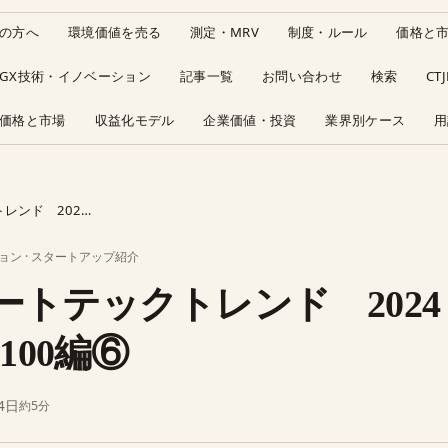
の方へ
環境価値を売る
測定・MRV
制度・ルール
価格と
GX技術・イノベーション
記事一覧
お問い合わせ
検索
CT
価格と市場
収益化モデル
企業価値・投資
業界別ケース
用
l Cleantech 100編⑥
ョン
·
スタートアップ紹介
トテックトレンド 2024 Gl
h 100編⑥
4日
約5分