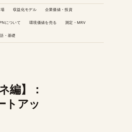
市場
収益化モデル
企業価値・投資
JPNについて
環境価値を売る
測定・MRV
語・基礎
ネ編】：
タートアッ