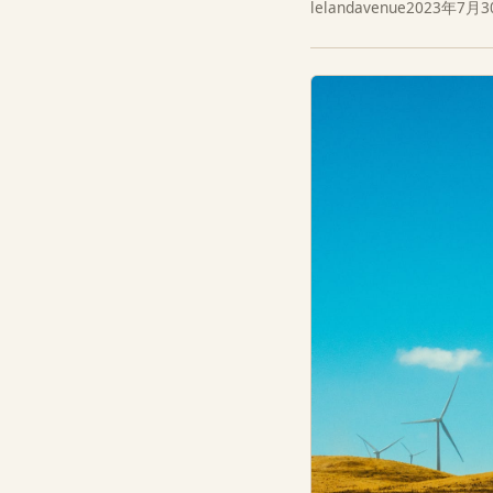
lelandavenue
2023年7月3