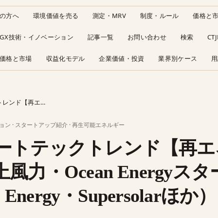
の方へ
環境価値を売る
測定・MRV
制度・ルール
価格と
GX技術・イノベーション
記事一覧
お問い合わせ
検索
CT
価格と市場
収益化モデル
企業価値・投資
業界別ケース
用
：地熱・洋上風力・Oce…
ョン
·
スタートアップ紹介
·
再生可能エネルギー
ートテックトレンド【再エ
風力・Ocean Energyス
 Energy・Supersolarほか）