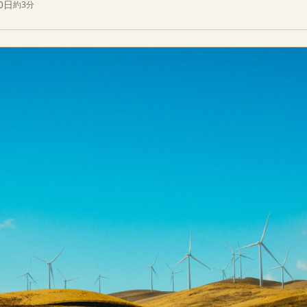
0日
約3分