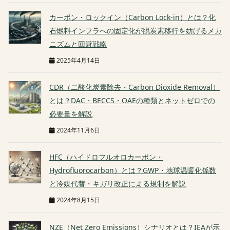
カーボン・ロックイン（Carbon Lock-in）とは？化
石燃料インフラへの固定化が脱炭素移行を妨げるメカ
ニズムと回避戦略
2025年4月14日
CDR（二酸化炭素除去・Carbon Dioxide Removal）
とは？DAC・BECCS・OAEの種類とネットゼロでの
必要量を解説
2024年11月6日
HFC（ハイドロフルオロカーボン・
Hydrofluorocarbon）とは？GWP・地球温暖化係数
と冷媒代替・キガリ改正による規制を解説
2024年8月15日
NZE（Net Zero Emissions）シナリオとは？IEAが示