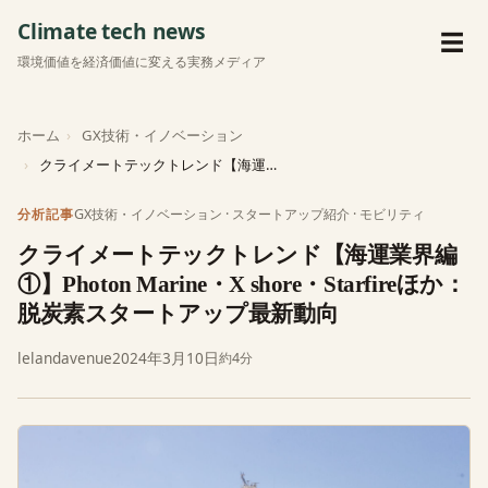
Climate tech news
メ
☰
環境価値を経済価値に変える実務メディア
ホーム
GX技術・イノベーション
クライメートテックトレンド【海運業界編①】Photon Marine・X s…
GX技術・イノベーション
·
スタートアップ紹介
·
モビリティ
分析記事
クライメートテックトレンド【海運業界編
①】Photon Marine・X shore・Starfireほか：
脱炭素スタートアップ最新動向
lelandavenue
2024年3月10日
約4分