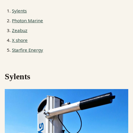
Sylents
Photon Marine
Zeabuz
X shore
Starfire Energy
Sylents