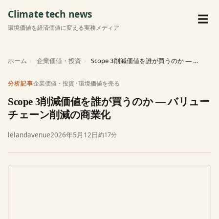
Climate tech news
メ
☰
環境価値を経済価値に変える実務メディア
ホーム
企業価値・投資
Scope 3削減価値を誰が買うのか — バリューチェーン削減の商業化
企業価値・投資
·
環境価値を売る
分析記事
Scope 3削減価値を誰が買うのか — バリュー
チェーン削減の商業化
lelandavenue
2026年5月12日
約17分