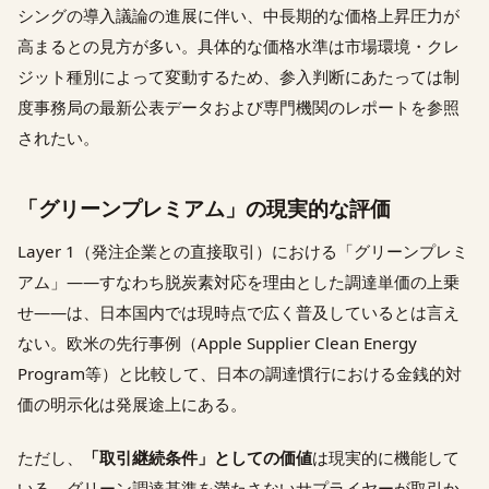
シングの導入議論の進展に伴い、中長期的な価格上昇圧力が
高まるとの見方が多い。具体的な価格水準は市場環境・クレ
ジット種別によって変動するため、参入判断にあたっては制
度事務局の最新公表データおよび専門機関のレポートを参照
されたい。
「グリーンプレミアム」の現実的な評価
Layer 1（発注企業との直接取引）における「グリーンプレミ
アム」——すなわち脱炭素対応を理由とした調達単価の上乗
せ——は、日本国内では現時点で広く普及しているとは言え
ない。欧米の先行事例（Apple Supplier Clean Energy
Program等）と比較して、日本の調達慣行における金銭的対
価の明示化は発展途上にある。
ただし、
「取引継続条件」としての価値
は現実的に機能して
いる。グリーン調達基準を満たさないサプライヤーが取引か