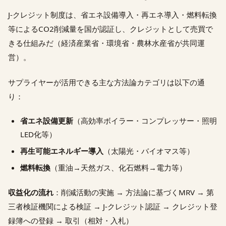
J-クレジット制度は、省エネ設備導入・再エネ導入・燃料転換
等によるCO2削減量を国が認証し、クレジットとして売買で
きる仕組みだ（経済産業省・環境省・農林水産省が共同運
営）。
サプライヤーが活用できる主な方法論カテゴリは以下の通
り：
省エネ設備更新
（高効率ボイラー・コンプレッサー・照明
LED化等）
再生可能エネルギー導入
（太陽光・バイオマス等）
燃料転換
（重油→天然ガス、化石燃料→電力等）
収益化の流れ
：削減活動の実施 → 方法論に基づくMRV → 第
三者検証機関による検証 → J-クレジット認証 → クレジット登
録簿への登録 → 取引（相対・入札）