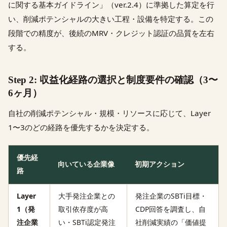
に関する基本ガイドライン」（ver.2.4）に準拠した算定を行
い、削減ポテンシャルの大きい工程・設備を特定する。この
段階での精度が、後続のMRV・クレジット認証の品質を左右
する。
Step 2: 収益化経路の選択と制度要件の確認（3〜
6ヶ月）
自社の削減ポテンシャル・規模・リソースに応じて、Layer
1〜3のどの経路を優先するかを決定する。
優先経
向いている企業像
初期アクション
路
Layer
大手発注企業との
発注企業のSBTi目標・
1（発
取引依存度が高
CDP回答を調査し、自
注企業
い・SBTi認定発注
社削減実績の「価値提