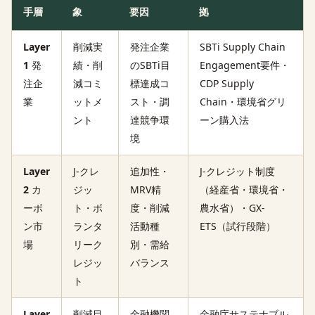
手層
象
要因
拠
Layer
削減実
発注企業
SBTi Supply Chain
1
発
績・削
のSBTi目
Engagement要件・
注企
減コミ
標達成コ
CDP Supply
業
ットメ
スト・調
Chain・環境省グリ
ント
達競争環
ーン購入法
境
Layer
J-クレ
追加性・
J-クレジット制度
2
カ
ジッ
MRV精
（経産省・環境省・
ーボ
ト・ボ
度・削減
農水省）・GX-
ン市
ランタ
活動種
ETS（試行段階）
場
リーク
別・需給
レジッ
バランス
ト
Layer
削減目
金融機関
金融庁サステナブル