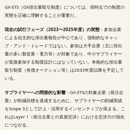
GX-ETS（GX排出量取引制度）については、現時点での制度の
実態を正確に理解することが重要だ。
現在の試行フェーズ（2023〜2025年度）の実態
：参加企業
による自主的な排出量報告が中心であり、強制的なキャッ
プ・アンド・トレードではない。参加は大手企業（主に排出
量の多い製造業・電力等）が対象であり、中小サプライヤー
が直接参加する制度設計にはなっていない。本格的な排出量
取引制度（有償オークション等）は2033年度以降を予定して
いる。
サプライヤーへの間接的な影響
：GX-ETSの対象企業（発注企
業）が削減目標を達成するために、サプライヤーの削減実績
をScope 3として計上・活用するインセンティブが高まる。こ
れはLayer 1（発注企業との直接交渉）における交渉力の強化
につながる。