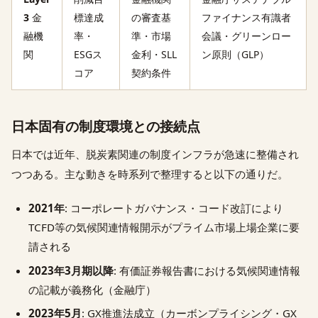
3
金
標達成
の審査基
ファイナンス有識者
融機
率・
準・市場
会議・グリーンロー
関
ESGス
金利・SLL
ン原則（GLP）
コア
契約条件
日本固有の制度環境との接続点
日本では近年、脱炭素関連の制度インフラが急速に整備され
つつある。主な動きを時系列で整理すると以下の通りだ。
2021年
: コーポレートガバナンス・コード改訂により
TCFD等の気候関連情報開示がプライム市場上場企業に要
請される
2023年3月期以降
: 有価証券報告書における気候関連情報
の記載が義務化（金融庁）
2023年5月
: GX推進法成立（カーボンプライシング・GX