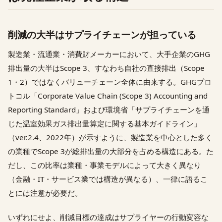
削減の大半はサプライチェーンが担っている
製造業・流通業・消費財メーカーにおいて、大手企業のGHG
排出量の大半はScope 3、すなわち自社の直接排出（Scope
1・2）ではなくバリューチェーン全体に由来する。GHGプロ
トコル「Corporate Value Chain (Scope 3) Accounting and
Reporting Standard」および環境省「サプライチェーンを通
じた温室効果ガス排出量算定に関する基本ガイドライン」
（ver.2.4、2022年）が示すように、製造業を中心とした多く
の業種でScope 3が総排出量の大部分を占める構造にある。た
だし、この比率は業種・事業モデルによって大きく異なり
（金融・IT・サービス業では構造が異なる）、一律に語るこ
とには注意が必要だ。
いずれにせよ、削減目標の達成はサプライヤーの行動変容な