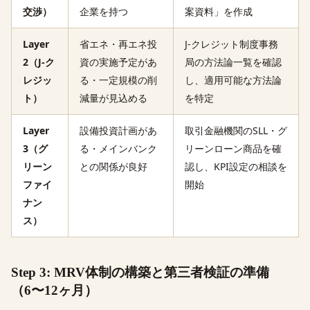
交渉）
企業を持つ
案資料」を作成
Layer
省エネ・再エネ投
J-クレジット制度事務
2（J-ク
資の実施予定があ
局の方法論一覧を確認
レジッ
る・一定規模の削
し、適用可能な方法論
ト）
減量が見込める
を特定
Layer
設備投資計画があ
取引金融機関のSLL・グ
3（グ
る・メインバンク
リーンローン商品を確
リーン
との関係が良好
認し、KPI設定の相談を
ファイ
開始
ナン
ス）
Step 3: MRV体制の構築と第三者検証の準備
（6〜12ヶ月）