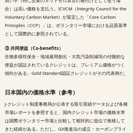
買い手（特に企業のネットゼロ宣言の裏付けとして使う場
合）は高い価格を支払う。ICVCM（Integrity Council for the
Voluntary Carbon Market）が策定した「Core Carbon
Principles（CCP）」は、ボランタリー市場における品質基準
として国際的に参照されている。
③ 共同便益（Co-benefits）
生物多様性保全・地域雇用創出・大気汚染削減等の付随的な
便益が認証されているクレジットは、プレミアム価格がつく
傾向がある。Gold Standard認証クレジットがその代表例だ。
日本国内の価格水準（参考）
J-クレジット制度事務局が公表する取引実績データおよび各種
市場レポートを参照すると、国内クレジット市場の価格水準
は国際ボランタリー市場と比較して相対的に低位で推移して
きた経緯がある。ただし、GX推進法の成立・カーボンプライ