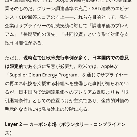
業そのものだ。グリーン調達基準の充足・SBTi達成のエビデ
ンス・CDP回答スコアの向上——これらを目的として、発注
企業はサプライヤーの削減実績に対して「調達単価のプレミ
アム」「長期契約の優先」「共同投資」という形で対価を支
払う可能性がある。
ただし、
現時点では欧米先行事例が多く、日本国内での普及
は限定的
である点に留意が必要だ。欧米では、Appleが
「Supplier Clean Energy Program」を通じてサプライヤー
の再エネ転換を支援する枠組みを整備した事例が知られてい
るが、日本国内では調達単価へのプレミアム反映よりも「取
引継続条件」としての位置づけが主流であり、金銭的対価の
明示的な支払いは発展途上の段階にある。
Layer 2 — カーボン市場（ボランタリー・コンプライアン
ス）