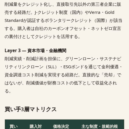
削減量をクレジット化し、直接取引先以外の第三者企業に販
売する経路だ。J-クレジット制度（国内）やVerra・Gold
Standardが認証するボランタリークレジット（国際）が該当
する。購入者は自社のカーボンオフセット・ネットゼロ宣言
の裏付けとしてクレジットを活用する。
Layer 3 — 資本市場・金融機関
削減実績・削減計画を担保に、グリーンローン・サステナビ
リティリンクローン（SLL）・ESGボンドを通じて金利優遇・
資金調達コスト削減を実現する経路だ。直接的な「売却」で
はないが、削減価値が財務コストの低下として収益化され
る。
買い手3層マトリクス
買い
購入対
価格決定
主な制度・規範的根