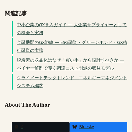
関連記事
中小企業のGX参入ガイド — 大企業サプライヤーとして
の機会と実務
金融機関のGX戦略 — ESG融資・グリーンボンド・GX移
行融資の実務
脱炭素の収益化はなぜ「買い手」から設計すべきか —
バイヤー解剖で導く調達コスト削減の収益モデル
クライメートテックトレンド エネルギーマネジメント
システム編③
About The Author
X
Bluesky