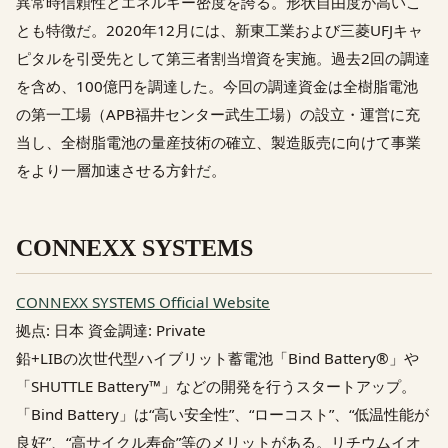
異常時信頼性とエネルギー密度を誇る。形状自由度が高いこ
とも特徴だ。2020年12月には、新東工業および三菱UFJキャ
ピタルを引受先として第三者割当増資を実施。過去2回の調達
を含め、100億円を調達した。今回の調達資金は全樹脂電池
の第一工場（APB福井センター武生工場）の設立・運営に充
当し、全樹脂電池の量産技術の確立、製造販売に向けて事業
をより一層加速させる方針だ。
CONNEXX SYSTEMS
CONNEXX SYSTEMS Official Website
拠点: 日本 資金調達: Private
鉛+LIBの次世代型ハイブリット蓄電池「Bind Battery®」や
「SHUTTLE Battery™」などの開発を行うスタートアップ。
「Bind Battery」は“高い安全性”、“ローコスト”、“低温性能が
良好”、“高サイクル寿命”等のメリットがある。リチウムイオ