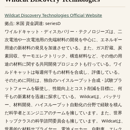
Wildcat Discovery Technologies Official Website
拠点: 米国 資金調達: seriesD
ワイルドキャット・ディスカバリー・テクノロジーズは、二
次電池や一次電池用の先端材料の開発を中心に、エネルギー
用途の新材料の発見を加速させている。また、ガス貯蔵、炭
素回収、サーモエレクトリック、構造材料など、その他の用
途の材料に関する共同開発プロジェクトも行っている。ワイ
ルドキャットは毎週何千もの材料を合成し、評価している。
そのために同社は、独自のハイスループット合成・試験プラ
ットフォームを駆使し、性能向上とコスト削減を目標に、何
千もの新素材を迅速に探求している。 Wildcatは、バッテリ
ー、材料開発、ハイスループット自動化の分野で経験を積ん
だ科学者とエンジニアのチームを擁しています。また、世界
トップクラスの科学諮問委員会も擁しています。 Wildcatは、
世界的な材料サプライヤー、電池メーカー、自動車、エレク