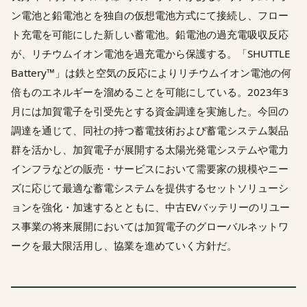
ン電池と鉛電池とを独自の仮想電池方式にて接続し、フロー
ト充電を可能にした新しい蓄電池。鉛電池の過充電吸収反応
が、リチウムイオン電池を過充電から保護する。「SHUTTLE
Battery™」は鉄と空気の反応によりリチウムイオン電池の何
倍ものエネルギーを溜めることを可能にしている。2023年3
月には加賀電子を引受先とする資金調達を実施した。今回の
調達を通じて、同社の持つ蓄電技術および蓄電システム製品
群を活かし、加賀電子が展開する太陽光発電システムや電力
インフラなどの販売・サービスにおいて需要家の規模やニー
ズに応じて最適な蓄電システムを提供するセットソリューシ
ョンを強化・加速するとともに、中古EVバッテリーのリユー
ス事業の将来展開においては加賀電子のグローバルネットワ
ークを最大限活用し、協業を進めていく方針だ。