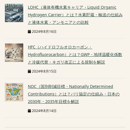
LOHC（液体有機水素キャリア・Liquid Organic
Hydrogen Carrier）とは？水素貯蔵・輸送の仕組み
と液体水素・アンモニアとの比較
2024年8月16日
HFC（ハイドロフルオロカーボン・
Hydrofluorocarbon）とは？GWP・地球温暖化係数
と冷媒代替・キガリ改正による規制を解説
2024年8月15日
NDC（国別削減目標・Nationally Determined
Contributions）とは？パリ協定の仕組み・日本の
2030年・2035年目標を解説
2024年8月14日