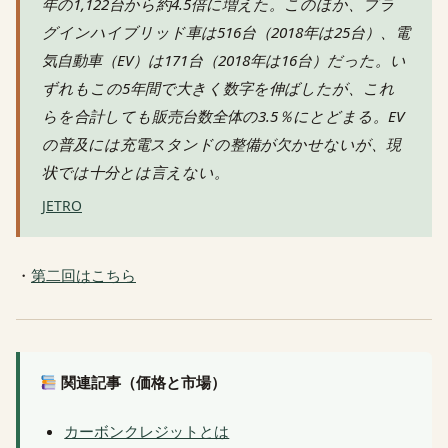
年の1,122台から約4.5倍に増えた。このほか、プラ
グインハイブリッド車は516台（2018年は25台）、電
気自動車（EV）は171台（2018年は16台）だった。い
ずれもこの5年間で大きく数字を伸ばしたが、これ
らを合計しても販売台数全体の3.5％にとどまる。EV
の普及には充電スタンドの整備が欠かせないが、現
状では十分とは言えない。
JETRO
・
第二回はこちら
関連記事（価格と市場）
カーボンクレジットとは