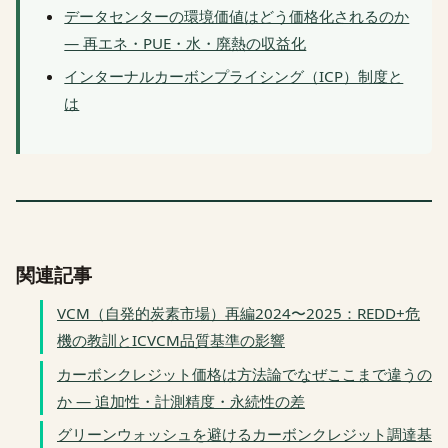
データセンターの環境価値はどう価格化されるのか
— 再エネ・PUE・水・廃熱の収益化
インターナルカーボンプライシング（ICP）制度と
は
関連記事
VCM（自発的炭素市場）再編2024〜2025：REDD+危
機の教訓とICVCM品質基準の影響
カーボンクレジット価格は方法論でなぜここまで違うの
か — 追加性・計測精度・永続性の差
グリーンウォッシュを避けるカーボンクレジット調達基