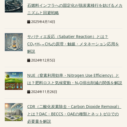
石燃料インフラへの固定化が脱炭素移行を妨げるメカ
ニズムと回避戦略
2025年4月14日
サバティエ反応（Sabatier Reaction）とは？
CO₂+H₂→CH₄の原理・触媒・メタネーション応用を
解説
2024年12月5日
NUE（窒素利用効率・Nitrogen Use Efficiency）と
は？肥料ロスと気候変動・N₂O排出削減の関係を解説
2024年11月26日
CDR（二酸化炭素除去・Carbon Dioxide Removal）
とは？DAC・BECCS・OAEの種類とネットゼロでの
必要量を解説