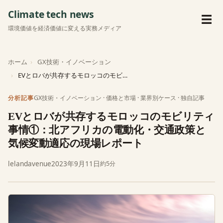
Climate tech news
メ
☰
環境価値を経済価値に変える実務メディア
ホーム
GX技術・イノベーション
EVとロバが共存するモロッコのモビリティ事情①：北アフリカの電…
GX技術・イノベーション
·
価格と市場
·
業界別ケース
·
独自記事
分析記事
EVとロバが共存するモロッコのモビリティ
事情①：北アフリカの電動化・交通政策と
気候変動適応の現場レポート
lelandavenue
2023年9月11日
約5分